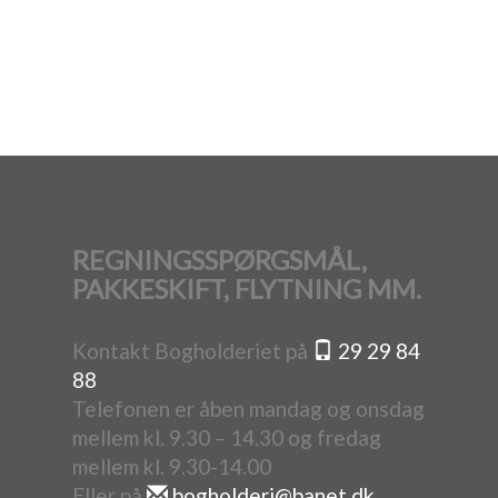
REGNINGSSPØRGSMÅL,
PAKKESKIFT, FLYTNING MM.
Kontakt Bogholderiet på
29 29 84
88
Telefonen er åben mandag og onsdag
mellem kl. 9.30 – 14.30 og fredag
mellem kl. 9.30-14.00
Eller på
bogholderi@banet.dk