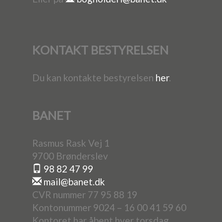
KONTAKT BESTYRELSEN
Du kan kontakte bestyrelsen
her
.
BANET
Rasmus Rask Vej 1
9700 Brønderslev
98 82 47 99
mail@banet.dk
CVR nummer 77 95 88 19
Kontonummer 9024 – 16 00 41 59 60
Kontoret har åbent hver torsdag