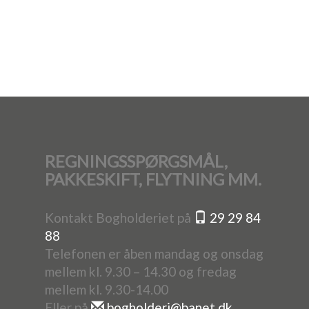
REGNINGSSPØRGSMÅL,
PAKKESKIFT, FLYTNING MM.
Kontakt Bogholderiet på
29 29 84
88
Telefonen er åben mandag og onsdag
mellem kl. 9.30 – 14.30 og fredag
mellem kl. 9.30-14.00
Eller på
bogholderi@banet.dk