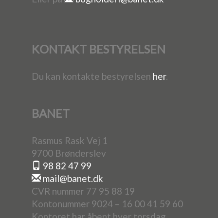
KONTAKT BESTYRELSEN
Du kan kontakte bestyrelsen
her
.
BANET
Rasmus Rask Vej 1
9700 Brønderslev
98 82 47 99
mail@banet.dk
CVR nummer 77 95 88 19
Kontonummer 9024 – 16 00 41 59 60
Kontoret har åbent hver torsdag