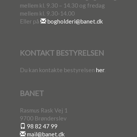
mellem kl. 9.30 – 14.30 og fredag
mellem kl. 9.30-14.00
Eller på
bogholderi@banet.dk
KONTAKT BESTYRELSEN
Du kan kontakte bestyrelsen
her
.
BANET
Rasmus Rask Vej 1
9700 Brønderslev
98 82 47 99
mail@banet.dk