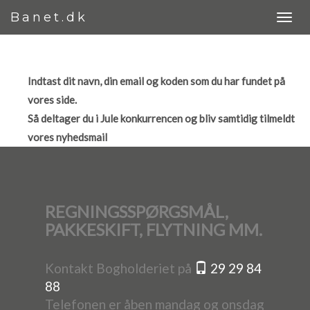
Banet.dk
Indtast dit navn, din email og koden som du har fundet på
vores side.
Så deltager du i Jule konkurrencen og bliv samtidig tilmeldt
vores nyhedsmail
REGNINGSSPØRGSMÅL,
PAKKESKIFT, FLYTNING MM.
Kontakt Bogholderiet på
29 29 84
88
Telefonen er åben mandag og onsdag