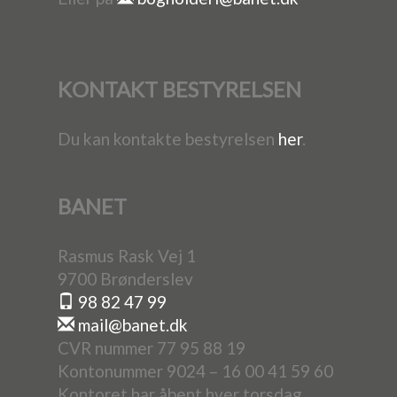
KONTAKT BESTYRELSEN
Du kan kontakte bestyrelsen
her
.
BANET
Rasmus Rask Vej 1
9700 Brønderslev
98 82 47 99
mail@banet.dk
CVR nummer 77 95 88 19
Kontonummer 9024 – 16 00 41 59 60
Kontoret har åbent hver torsdag