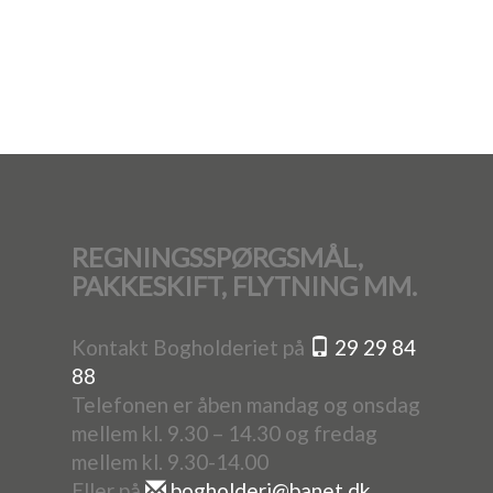
REGNINGSSPØRGSMÅL,
PAKKESKIFT, FLYTNING MM.
Kontakt Bogholderiet på
29 29 84
88
Telefonen er åben mandag og onsdag
mellem kl. 9.30 – 14.30 og fredag
mellem kl. 9.30-14.00
Eller på
bogholderi@banet.dk