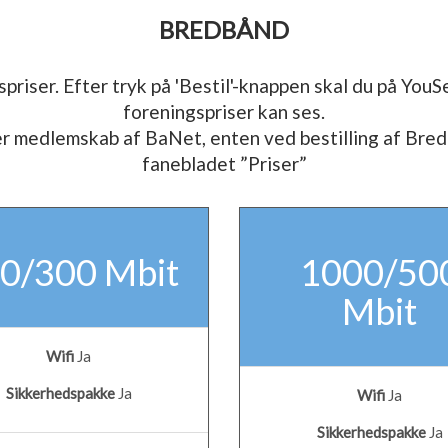
BREDBÅND
priser. Efter tryk på 'Bestil'-knappen skal du på YouS
foreningspriser kan ses.
medlemskab af BaNet, enten ved bestilling af Bredb
fanebladet ”Priser”
0/300 Mbit
1000/50
Mbit
Wifi
Ja
Sikkerhedspakke
Ja
Wifi
Ja
Sikkerhedspakke
Ja