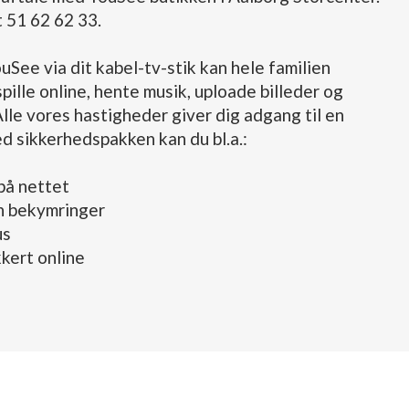
 51 62 62 33.
See via dit kabel-tv-stik kan hele familien
spille online, hente musik, uploade billeder og
Alle vores hastigheder giver dig adgang til en
 sikkerhedspakken kan du bl.a.:
på nettet
n bekymringer
us
kkert online