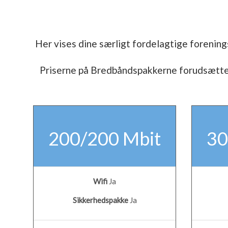
Her vises dine særligt fordelagtige forenings
Priserne på Bredbåndspakkerne forudsætter 
200/200 Mbit
30
Wifi
Ja
Sikkerhedspakke
Ja