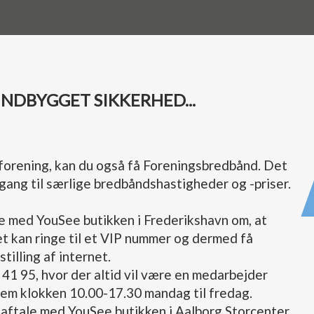
INDBYGGET SIKKERHED...
n forening, kan du også få Foreningsbredbånd. Det
dgang til særlige bredbåndshastigheder og -priser.
le med YouSee butikken i Frederikshavn om, at
 kan ringe til et VIP nummer og dermed få
stilling af internet.
41 95, hvor der altid vil være en medarbejder
ellem klokken 10.00-17.30 mandag til fredag.
 aftale med YouSee butikken i Aalborg Storcenter.