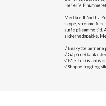
Her er VIP nummeret
Med bredbånd fra You
skype, streame film, 
surfe på samme tid. 
sikkerhedspakke. Med
√ Beskytte børnene 
√ Gå på netbank ude
√ Få effektiv antivir
√ Shoppe trygt og si