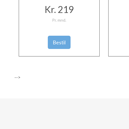
Kr. 219
Pr. mnd.
Bestil
-->