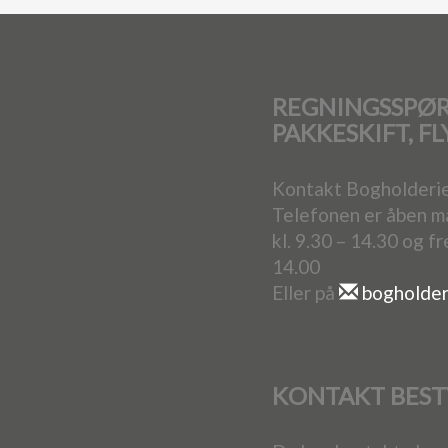
REGNINGSSPØ
PAKKESKIFT, F
Kontakt Bogholderi
Telefonen er åben 
kl. 9.30 – 14.30 og f
14.00
Eller på
bogholder
KONTAKT BEST