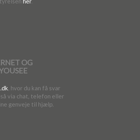
tyrelsen
her
.
ERNET OG
 YOUSEE
.dk
, hvor du kan få svar
å via chat, telefon eller
ine genveje til hjælp.