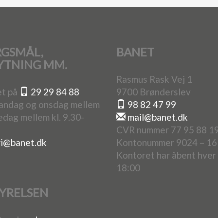
RGSMÅL,
BANET
LYTNING MM.
Rasmus Rask Vej 1
et på
29 29 84 88
9700 Brønderslev
mandag og onsdag mellem
98 82 47 99
redag mellem kl. 9.30-
mail@banet.dk
CVR nummer 77 95 88 1
i@banet.dk
Kontonummer 9024 – 16 
Kontoret har åbent hver
18:00
YRELSEN