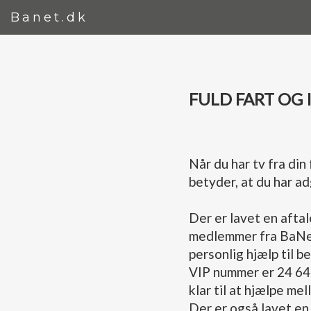
Banet.dk
FULD FART OG 
Når du har tv fra di
betyder, at du har a
Der er lavet en afta
medlemmer fra BaNet
personlig hjælp til be
VIP nummer er 24 64 
klar til at hjælpe m
Der er også lavet en