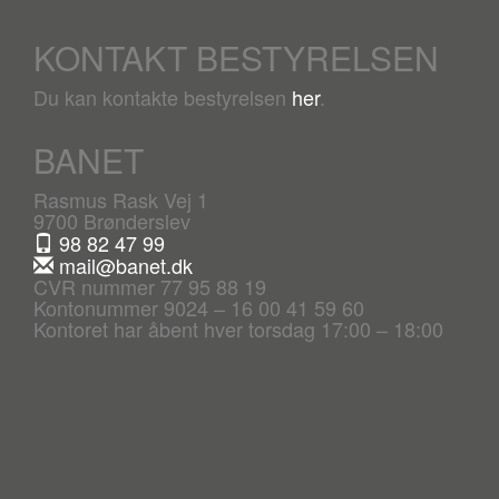
KONTAKT BESTYRELSEN
Du kan kontakte bestyrelsen
her
.
BANET
Rasmus Rask Vej 1
9700 Brønderslev
98 82 47 99
mail@banet.dk
CVR nummer 77 95 88 19
Kontonummer 9024 – 16 00 41 59 60
Kontoret har åbent hver torsdag 17:00 – 18:00